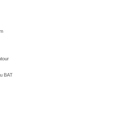
mm
tour
 du BAT