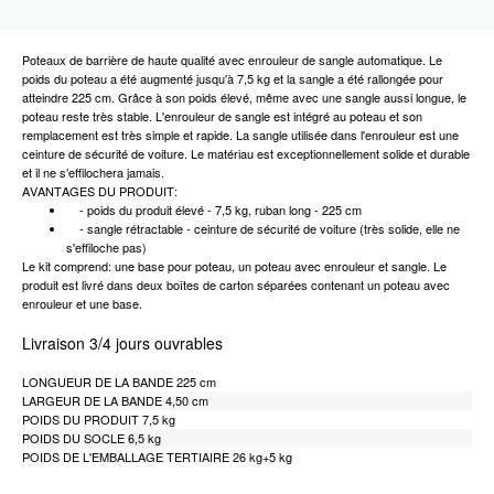
Poteaux de barrière de haute qualité avec enrouleur de sangle automatique. Le
poids du poteau a été augmenté jusqu'à 7,5 kg et la sangle a été rallongée pour
atteindre 225 cm. Grâce à son poids élevé, même avec une sangle aussi longue, le
poteau reste très stable. L'enrouleur de sangle est intégré au poteau et son
remplacement est très simple et rapide. La sangle utilisée dans l'enrouleur est une
ceinture de sécurité de voiture. Le matériau est exceptionnellement solide et durable
et il ne s’effilochera jamais.
AVANTAGES DU PRODUIT:
- poids du produit élevé - 7,5 kg, ruban long - 225 cm
- sangle rétractable - ceinture de sécurité de voiture (très solide, elle ne
s'effiloche pas)
Le kit comprend: une base pour poteau, un poteau avec enrouleur et sangle. Le
produit est livré dans deux boîtes de carton séparées contenant un poteau avec
enrouleur et une base.
Livraison 3/4 jours ouvrables
LONGUEUR DE LA BANDE 225 cm
LARGEUR DE LA BANDE 4,50 cm
POIDS DU PRODUIT 7,5 kg
POIDS DU SOCLE 6,5 kg
POIDS DE L'EMBALLAGE TERTIAIRE 26 kg+5 kg